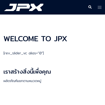
Skip
Search
Togg
to
men
content
WELCOME TO JPX
[rev_slider_vc alias=”0″]
เราสร้างสิ่งนี้เพื่อคุณ
ผลิตภัณฑ์แยกตามหมวดหมู่