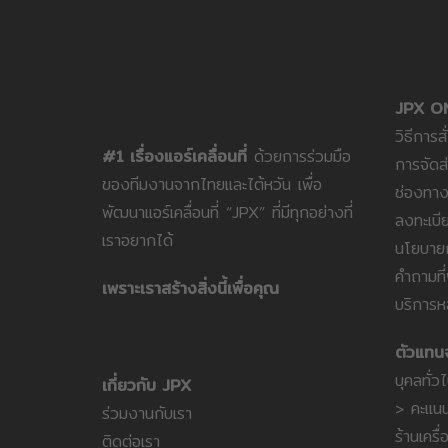
JPX O
วิธีการสั่
#1 เรื่องแอร์เคลื่อนที่
ด้วยการร่วมมือ
การจัดส
ของทีมงานจากไทยและไต้หวัน เพื่อ
ช่องทาง
พัฒนาแอร์เคลื่อนที่ “JPX” ที่มีทุกอย่างที่
ลงทะเบีย
เราอยากได้
นโยบายก
คำถามที
เพราะเราสร้างสิ่งนี้เพื่อคุณ
บริการห
ตัวแทน
บุคลทั่ว
เกี่ยวกับ JPX
> คะแน
ร่วมงานกับเรา
ร้านเครื
ติดต่อเรา