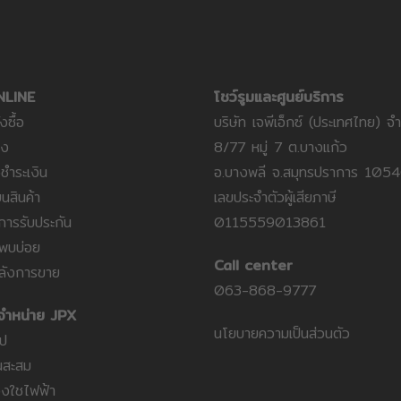
NLINE
โชว์รูมและศูนย์บริการ
งซื้อ
บริษัท เจพีเอ็กซ์ (ประเทศไทย) จ
่ง
8/77 หมู่ 7 ต.บางแก้ว
ชำระเงิน
อ.บางพลี จ.สมุทรปราการ 105
นสินค้า
เลขประจำตัวผู้เสียภาษี
ารรับประกัน
0115559013861
่พบบ่อย
Call center
ลังการขาย
063-868-9777
จำหน่าย JPX
นโยบายความเป็นส่วนตัว
ไป
นสะสม
่องใชไฟฟ้า