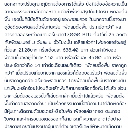
นอกจากจะปรับอุณหภูมิตามต้องการได้แล้ว ยังไม่ต้องง้อความเย็น
จากลมธรรมชาติอีกต่างหาก แต่อย่าพึ่งรีบสรุปกันไปครับ พัดลมตั้ง
พื้น เองนั้นก็มีข้อดีในตัวเองอยู่เยอะพอสมควร ในบทความนี้เราจะมา
ดูข้อดีของพัดลมตั้งพื้นกันครับ ”พัดลมตั้งพื้น ประหยัดกว่า” ผล
การทดลองระหว่างเปิดแอร์ขนาด17,000 BTU ตั้งไว้ที่ 25 องศา
กับพัดลมเบอร์ 3 วันละ 8 ชั่วโมงนั้น เฉลี่ยแล้วค่าไฟของแอร์จะอยู่
ที่วันละ 21.28บาท หรือเดือนละ 638.40 บาท ส่วนค่าไฟของ
พัดลมนั้นจะอยู่ที่วันละ 1.52 บาท หรือเดือนละ 45.80 บาท หรือ
ประหยัดกว่าถึง 14 เท่าต่อเดือนเลยทีเดียว! “พัดลมตั้งพื้น ราคาถูก
กว่า” เมื่อเปรียบเทียบกับราคาแอร์แล้วก็ต้องยอมรับว่า พัดลมตั้งพื้น
นั้นราคาถูกกว่าแอร์เยอะพอสมควร โดยพัดลมตั้งพื้นนั้นราคาเริ่มต้น
แค่เพียงหลักร้อยไปจนถึงหลักพันก็สามารถเลือกซื้อกันได้แล้ว ส่วน
ราคาเริ่มต้นของแอร์นั้นก็เฉียดๆหลักหมื่นเข้าไปแล้วครับ “พัดลมตั้ง
พื้นทำความสะอาดง่าย” เป็นเรื่องธรรมดาเมื่อใช้งานไปได้สักพักก็จะ
มีฝุ่นเกาะติดตามตัวมอเตอร์หรือใบพัด เพียงแค่เราถอด ตะแกรง
ใบพัด และฝาครอบมอเตอร์ออกก็สามารถทำความสะอาดได้อย่าง
ง่ายดายโดยใช้แปรงปัดฝุ่นปัดที่ตัวมอเตอร์และใช้ผ้าหมาดเช็ดตาม