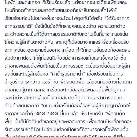
ใบพัด และตะแกรง ก็เรียบร้อยแล้ว แต่!อยากจะขอเตือนเพื่อนๆคน
ไหนที่ถอดทำความสะอาดด้วยตนเองก็อย่าลืมถอดปลั๊กไฟให้
เรียบร้อยก่อนไม่อย่างงั้นอาจจะโดนไฟดูดกันได้ครับ “ได้รับอากาศ
จากธรรมชาติ” ข้อนี้เป็นข้อดีที่หลายๆคนมองข้าม ความแตกต่าง
ระหว่างความเย็นที่ได้จากลมธรรมชาติกับความเย็นที่มาจากแอร์นั้น
ให้ความรู้สึกที่แตกต่างกัน สาเหตุก็เนื่องมาจากแอร์หรือเครื่องปรับ
อากาศนั้นจะดูดความชื้นออกจากห้อง ทำให้ความชื้นของห้องลดลง
ส่งปัญหาต่อมาให้ผู้ที่นอนในห้องมีอาการคอแห้งและเจ็บคอได้ ซึ่ง
ต่างกับพัดลมตั้งพื้นที่ให้ลมเย็นจากธรรมชาติเมื่อเราตื่นขึ้นมาจะรู้สึก
สดชื่นและไม่รู้สึกเจ็บคอ “ค่าบำรุงรักษาต่ำ” เมื่อเปรียบเทียบการ
บำรุงรักษาระหว่าง แอร์ กับ พัดลมตั้งพื้น แล้วนั้นค่อนข้างที่จะแตก
ต่างกันอยู่มาก นอกจากเรื่องอะไหล่ของตัวพัดลมตั้งพื้นที่ถูกกว่า
และค่าบำรุงให้การล้างทำความสะอาดก็ถูกกว่าและสามารถถอด-
ล้างด้วยตนเองได้ ในขณะที่แอร์นั้นต้องจ้างช่างผู้ชำนาญมาล้างให้
ราคาอย่างต่ำก็ 300-500 ขึ้นไปแล้ว เห็นไหมครับ ”พัดลมตั้ง
พื้น” นั้นก็มีข้อดีในตัวเองอยู่เยอะพอสมควร เพื่อนๆคนไหนที่อยากจะ
รับลมธรรมชาติโดยไม่จำเป็นต้องเปิดแอร์ก็สามารถหาซื้อพัดลมตั้ง