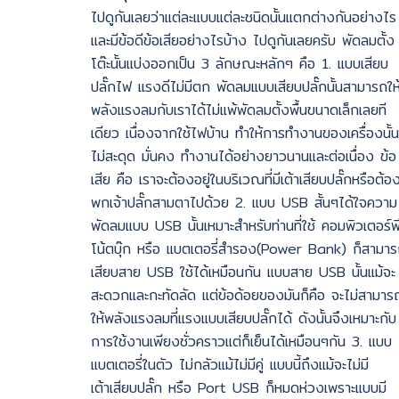
ไปดูกันเลยว่าแต่ละแบบแต่ละชนิดนั้นแตกต่างกันอย่างไร
และมีข้อดีข้อเสียอย่างไรบ้าง ไปดูกันเลยครับ พัดลมตั้ง
โต๊ะนั้นแบ่งออกเป็น 3 ลักษณะหลักๆ คือ 1. แบบเสียบ
ปลั๊กไฟ แรงดีไม่มีตก พัดลมแบบเสียบปลั๊กนั้นสามารถให
พลังแรงลมกับเราได้ไม่แพ้พัดลมตั้งพื้นขนาดเล็กเลยที
เดียว เนื่องจากใช้ไฟบ้าน ทำให้การทำงานของเครื่องนั้น
ไม่สะดุด มั่นคง ทำงานได้อย่างยาวนานและต่อเนื่อง ข้อ
เสีย คือ เราจะต้องอยู่ในบริเวณที่มีเต้าเสียบปลั๊กหรือต้อ
พกเจ้าปลั๊กสามตาไปด้วย 2. แบบ USB สั้นๆได้ใจความ
พัดลมแบบ USB นั้นเหมาะสำหรับท่านที่ใช้ คอมพิวเตอร์พี
โน้ตบุ๊ก หรือ แบตเตอรี่สำรอง(Power Bank) ก็สามา
เสียบสาย USB ใช้ได้เหมือนกัน แบบสาย USB นั้นแม้จะ
สะดวกและกะทัดลัด แต่ข้อด้อยของมันก็คือ จะไม่สามาร
ให้พลังแรงลมที่แรงแบบเสียบปลั๊กได้ ดังนั้นจึงเหมาะกับ
การใช้งานเพียงชั่วคราวแต่ก็เย็นได้เหมือนๆกัน 3. แบบ
แบตเตอรี่ในตัว ไม่กลัวแม้ไม่มีคู่ แบบนี้ถึงแม้จะไม่มี
เต้าเสียบปลั๊ก หรือ Port USB ก็หมดห่วงเพราะแบบมี