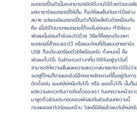
แบตเตอรี่ในตัวนั้นจะสามารถเปิดใช้งานได้ด้วยตัวเองเพี
แค่เราชาร์จแบตเตอรี่ให้เต็ม ก็จะให้ลมเย็นกับเราได้อย่าง
สบาย แต่แบบมีแบตเตอรี่ในตัวก็มีข้อเสียในตัวเหมือนกัน
คือ เมื่อใช้ไปนานๆแบตเตอรี่ก็จะเริ่มอ่อนลง ทำให้แรง
พัดลมนั้นอ่อนกำลังลงไปด้วย วิธีแก้คือคุณต้องพก
แบตเตอรี่สำรองเอาไว้ หรือแบบไหนที่เป็นแบบสายชาร์จ
USB ก็จะต้องเตรียมตัวให้พร้อมครับ ทั้งหมดนี้ คือ
พัดลมตั้งโต๊ะ ในลักษณะต่างๆที่เราใช้กันอยู่ทุกวันที่
สามารถให้ความเย็นและความสะดวกสบายแก่เราได้ไม่ว่าเ
จะอยู่ที่ไหนก็ตามและยังมีอีกหลายลักษณะที่ขึ้นอยู่กับการ
ติดตั้งเช่น แบบคลิปหนีบกับโต๊ะ หรือ แบบตั้งโต๊ะ นั้นก็แ
แต่ความสะดวกในการติดตั้งของเรา ในบทความหน้าเรา
มาพูดถึงส่วนประกอบของพัดลมกันส่วนในบทความนี้
กระผมขอลาไปก่อนนะคร้าบ โชคดีมีชัยแล้วพบกันใหม่ครั