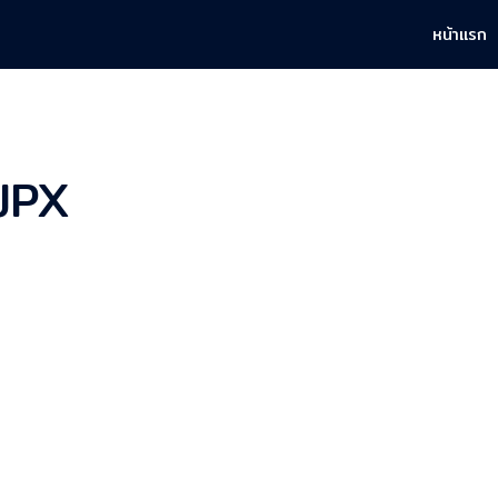
หน้าแรก
 JPX